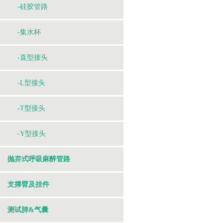
-硅胶管路
-集水杯
-直型接头
-L型接头
-T型接头
-Y型接头
抛弃式呼吸麻醉管路
支撑臂及挂件
测试肺&气囊